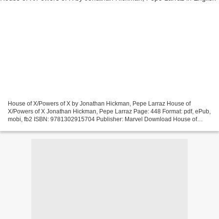
House of X/Powers of X by Jonathan Hickman, Pepe Larraz House of
X/Powers of X Jonathan Hickman, Pepe Larraz Page: 448 Format: pdf, ePub,
mobi, fb2 ISBN: 9781302915704 Publisher: Marvel Download House of
X/Powers of X Ebook para android em portugues download...