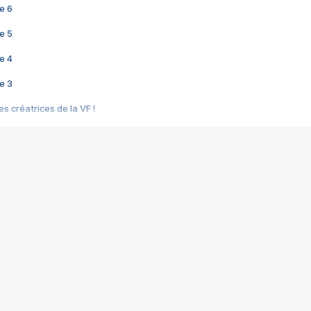
e 6
e 5
e 4
e 3
s créatrices de la VF !
e 2
e 1
e Mektoub My Love arrive enfin ! Rencontre avec Shaïn Boumedine et Sal
i : après Toni en famille
elle réalise le bouleversant Dites lui que je l'aime
ais ! Rencontre autour de Vie privée de Rebecca Zlotowski
 de Marguerite, Grave... Rencontre avec Ella Rumpf
 Les Rêveurs, un film intime sur la santé mentale