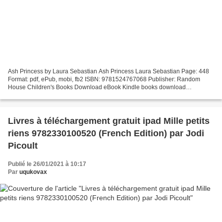
Ash Princess by Laura Sebastian Ash Princess Laura Sebastian Page: 448
Format: pdf, ePub, mobi, fb2 ISBN: 9781524767068 Publisher: Random
House Children's Books Download eBook Kindle books download
rapidshare Ash Princess Overview Ash Princess by Laura...
Livres à téléchargement gratuit ipad Mille petits
riens 9782330100520 (French Edition) par Jodi
Picoult
Publié le 26/01/2021 à 10:17
Par
uqukovax